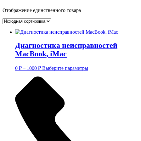
Отображение единственного товара
Диагностика неисправностей
MacBook, iMac
Диапазон
Этот
0
₽
–
1000
₽
Выберите параметры
цен:
товар
имеет
0 ₽
несколько
–
вариаций.
1000 ₽
Опции
можно
выбрать
на
странице
товара.