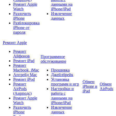
Ремонт Apple
данными на
Watch
iPhone/iPad
Разлочить
Извлечение
iPhone
данных
Разблокировка
iPhone от
пароля
Ремонт Apple
Ремонт
Айфонов
Программное
Ремонт iPad
обслуживание
Ремонт
Macbook, iMac
Прошивка
Апгрейд Mac
Джейлбрейк
Ремонт iPod
Установка
Обмен
Ремонт
программ и игр
Обмен
iPhone и
AirPods
Настройки и
AirPods
iPad
(Аирподс)
работа с
Ремонт Apple
данными на
Watch
iPhone/iPad
Разлочить
Извлечение
iPhone
данных