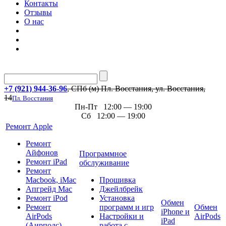
Контакты
Отзывы
О нас
+7 (921) 944-36-96
, СПб (м) Пл. Восстания, ул. Восстания,
14
Пл. Восстания
Пн-Пт 12:00 — 19:00
Сб 12:00 — 19:00
Ремонт Apple
Ремонт
Айфонов
Программное
Ремонт iPad
обслуживание
Ремонт
Macbook, iMac
Прошивка
Апгрейд Mac
Джейлбрейк
Ремонт iPod
Установка
Обмен
Ремонт
программ и игр
Обмен
iPhone и
AirPods
Настройки и
AirPods
iPad
(Аирподс)
работа с