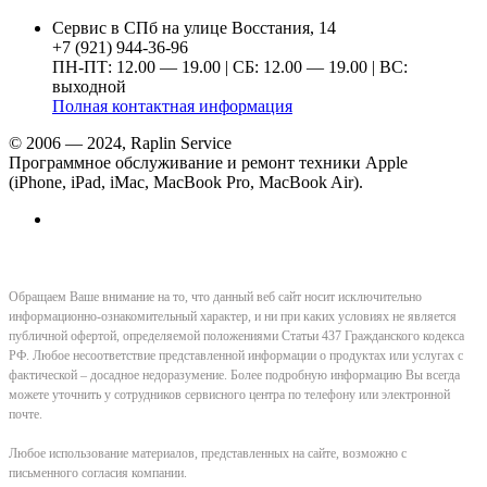
Сервис в СПб на улице Восстания, 14
+7 (921) 944-36-96
ПН-ПТ: 12.00 — 19.00 | СБ: 12.00 — 19.00 | ВС:
выходной
Полная контактная информация
© 2006 — 2024, Raplin Service
Программное обслуживание и ремонт техники Apple
(iPhone, iPad, iMac, MacBook Pro, MacBook Air).
Обращаем Ваше внимание на то, что данный веб сайт носит исключительно
информационно-ознакомительный характер, и ни при каких условиях не является
публичной офертой, определяемой положениями Статьи 437 Гражданского кодекса
РФ. Любое несоответствие представленной информации о продуктах или услугах с
фактической – досадное недоразумение. Более подробную информацию Вы всегда
можете уточнить у сотрудников сервисного центра по телефону или электронной
почте.
Любое использование материалов, представленных на сайте, возможно с
письменного согласия компании.