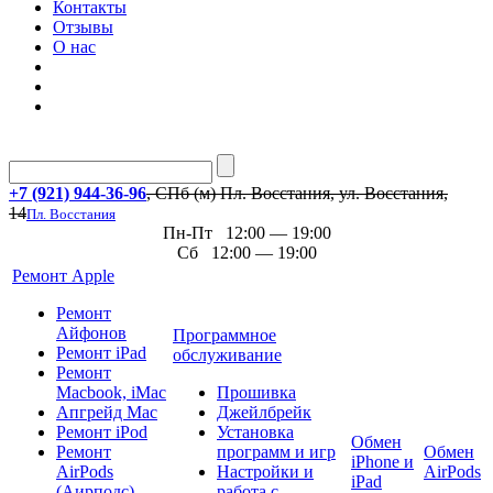
Контакты
Отзывы
О нас
+7 (921) 944-36-96
, СПб (м) Пл. Восстания, ул. Восстания,
14
Пл. Восстания
Пн-Пт 12:00 — 19:00
Сб 12:00 — 19:00
Ремонт Apple
Ремонт
Айфонов
Программное
Ремонт iPad
обслуживание
Ремонт
Macbook, iMac
Прошивка
Апгрейд Mac
Джейлбрейк
Ремонт iPod
Установка
Обмен
Ремонт
программ и игр
Обмен
iPhone и
AirPods
Настройки и
AirPods
iPad
(Аирподс)
работа с