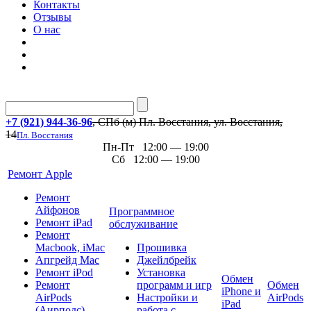
Контакты
Отзывы
О нас
+7 (921) 944-36-96
, СПб (м) Пл. Восстания, ул. Восстания,
14
Пл. Восстания
Пн-Пт 12:00 — 19:00
Сб 12:00 — 19:00
Ремонт Apple
Ремонт
Айфонов
Программное
Ремонт iPad
обслуживание
Ремонт
Macbook, iMac
Прошивка
Апгрейд Mac
Джейлбрейк
Ремонт iPod
Установка
Обмен
Ремонт
программ и игр
Обмен
iPhone и
AirPods
Настройки и
AirPods
iPad
(Аирподс)
работа с