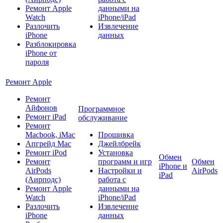
Ремонт Apple
данными на
Watch
iPhone/iPad
Разлочить
Извлечение
iPhone
данных
Разблокировка
iPhone от
пароля
Ремонт Apple
Ремонт
Айфонов
Программное
Ремонт iPad
обслуживание
Ремонт
Macbook, iMac
Прошивка
Апгрейд Mac
Джейлбрейк
Ремонт iPod
Установка
Обмен
Ремонт
программ и игр
Обмен
iPhone и
AirPods
Настройки и
AirPods
iPad
(Аирподс)
работа с
Ремонт Apple
данными на
Watch
iPhone/iPad
Разлочить
Извлечение
iPhone
данных