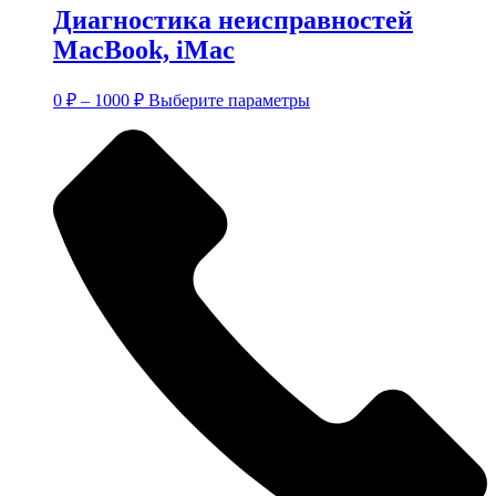
Диагностика неисправностей
MacBook, iMac
Диапазон
Этот
0
₽
–
1000
₽
Выберите параметры
цен:
товар
имеет
0 ₽
несколько
–
вариаций.
1000 ₽
Опции
можно
выбрать
на
странице
товара.