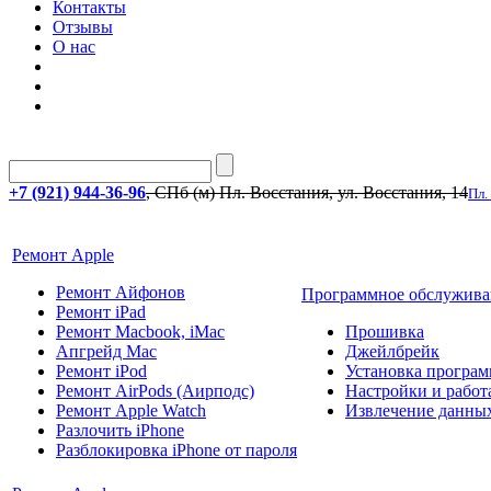
Контакты
Отзывы
О нас
+7 (921) 944-36-96
, СПб (м) Пл. Восстания, ул. Восстания, 14
Пл.
Ремонт Apple
Ремонт Айфонов
Программное обслужива
Ремонт iPad
Ремонт Macbook, iMac
Прошивка
Апгрейд Mac
Джейлбрейк
Ремонт iPod
Установка програм
Ремонт AirPods (Аирподс)
Настройки и работа
Ремонт Apple Watch
Извлечение данны
Разлочить iPhone
Разблокировка iPhone от пароля