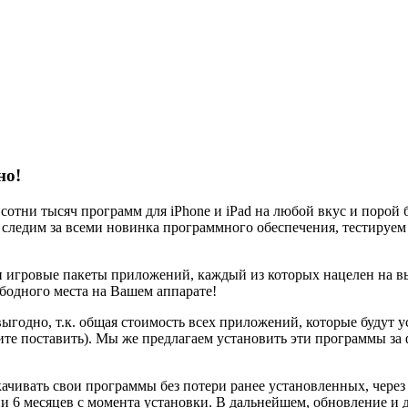
но!
отни тысяч программ для iPhone и iPad на любой вкус и порой 
следим за всеми новинка программного обеспечения, тестируем 
 игровые пакеты приложений, каждый из которых нацелен на вы
бодного места на Вашем аппарате!
ыгодно, т.к. общая стоимость всех приложений, которые будут у
тите поставить). Мы же предлагаем установить эти программы за
чивать свои программы без потери ранее установленных, через A
 месяцев с момента установки. В дальнейшем, обновление и до