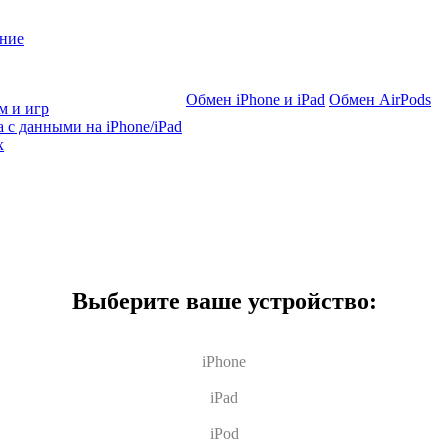
ние
Обмен iPhone и iPad
Обмен AirPods
м и игр
 с данными на iPhone/iPad
х
Выберите ваше устройство:
iPhone
iPad
iPod