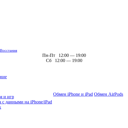
 Восстания
Пн-Пт 12:00 — 19:00
Сб 12:00 — 19:00
ние
Обмен iPhone и iPad
Обмен AirPods
м и игр
 с данными на iPhone/iPad
х