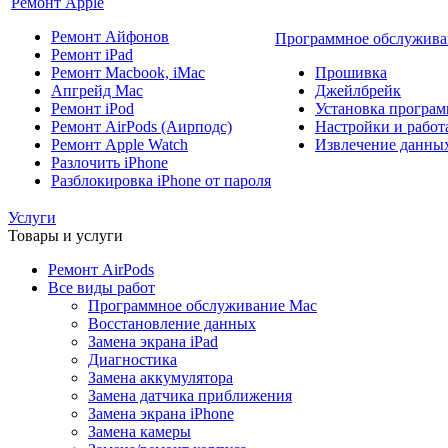
Ремонт Apple
Ремонт Айфонов
Программное обслужива
Ремонт iPad
Ремонт Macbook, iMac
Прошивка
Апгрейд Mac
Джейлбрейк
Ремонт iPod
Установка програм
Ремонт AirPods (Аирподс)
Настройки и работа
Ремонт Apple Watch
Извлечение данны
Разлочить iPhone
Разблокировка iPhone от пароля
Услуги
Товары и услуги
Ремонт AirPods
Все виды работ
Программное обслуживание Mac
Восстановление данных
Замена экрана iPad
Диагностика
Замена аккумулятора
Замена датчика приближения
Замена экрана iPhone
Замена камеры