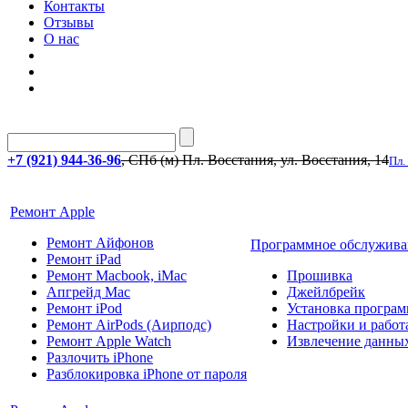
Контакты
Отзывы
О нас
+7 (921) 944-36-96
, СПб (м) Пл. Восстания, ул. Восстания, 14
Пл.
Ремонт Apple
Ремонт Айфонов
Программное обслужива
Ремонт iPad
Ремонт Macbook, iMac
Прошивка
Апгрейд Mac
Джейлбрейк
Ремонт iPod
Установка програм
Ремонт AirPods (Аирподс)
Настройки и работа
Ремонт Apple Watch
Извлечение данны
Разлочить iPhone
Разблокировка iPhone от пароля