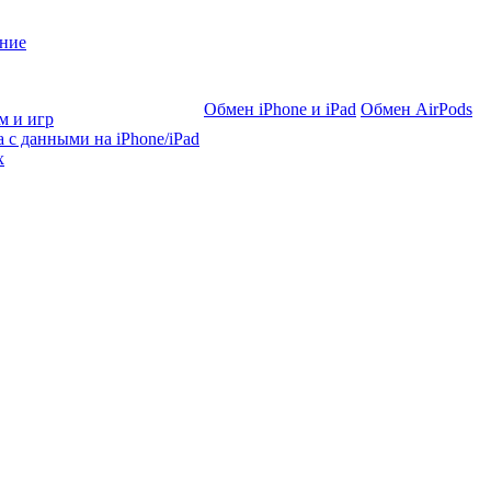
ние
Обмен iPhone и iPad
Обмен AirPods
м и игр
 с данными на iPhone/iPad
х