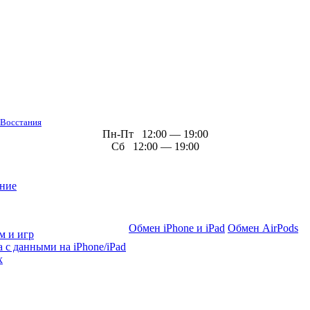
 Восстания
Пн-Пт 12:00 — 19:00
Сб 12:00 — 19:00
ние
Обмен iPhone и iPad
Обмен AirPods
м и игр
 с данными на iPhone/iPad
х