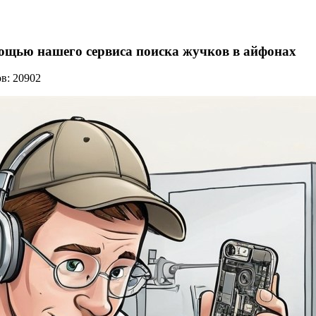
ощью нашего сервиса поиска жучков в айфонах
ов: 20902