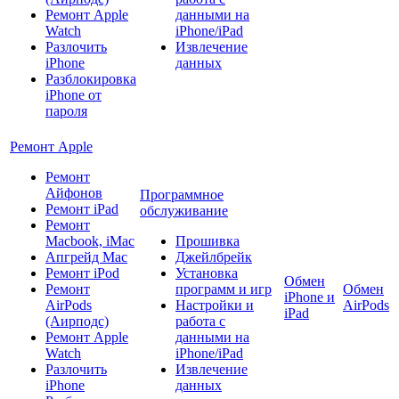
Ремонт Apple
данными на
Watch
iPhone/iPad
Разлочить
Извлечение
iPhone
данных
Разблокировка
iPhone от
пароля
Ремонт Apple
Ремонт
Айфонов
Программное
Ремонт iPad
обслуживание
Ремонт
Macbook, iMac
Прошивка
Апгрейд Mac
Джейлбрейк
Ремонт iPod
Установка
Обмен
Ремонт
программ и игр
Обмен
iPhone и
AirPods
Настройки и
AirPods
iPad
(Аирподс)
работа с
Ремонт Apple
данными на
Watch
iPhone/iPad
Разлочить
Извлечение
iPhone
данных