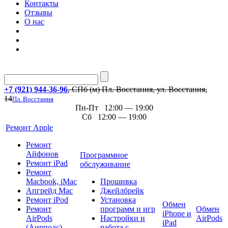
Контакты
Отзывы
О нас
+7 (921) 944-36-96
, СПб (м) Пл. Восстания, ул. Восстания,
14
Пл. Восстания
Пн-Пт 12:00 — 19:00
Сб 12:00 — 19:00
Ремонт Apple
Ремонт
Айфонов
Программное
Ремонт iPad
обслуживание
Ремонт
Macbook, iMac
Прошивка
Апгрейд Mac
Джейлбрейк
Ремонт iPod
Установка
Обмен
Ремонт
программ и игр
Обмен
iPhone и
AirPods
Настройки и
AirPods
iPad
(Аирподс)
работа с