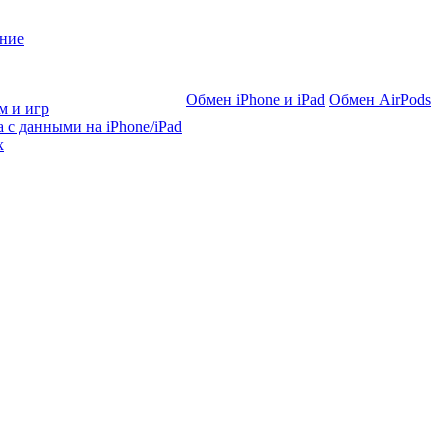
ние
Обмен iPhone и iPad
Обмен AirPods
м и игр
 с данными на iPhone/iPad
х