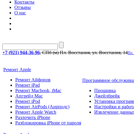
Контакты
Отзывы
О нас
+7 (921) 944-36-96
, СПб (м) Пл. Восстания, ул. Восстания, 14
Пл.
Ремонт Apple
Ремонт Айфонов
Программное обслужива
Ремонт iPad
Ремонт Macbook, iMac
Прошивка
Апгрейд Mac
Джейлбрейк
Ремонт iPod
Установка програм
Ремонт AirPods (Аирподс)
Настройки и работа
Ремонт Apple Watch
Извлечение данны
Разлочить iPhone
Разблокировка iPhone от пароля