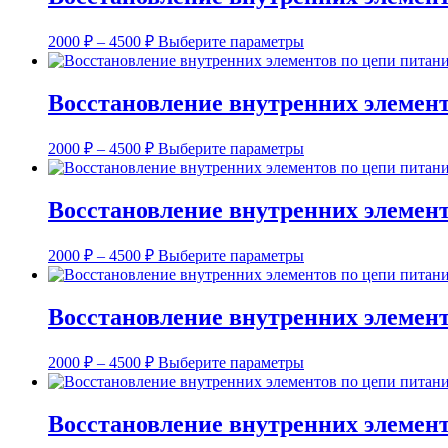
Диапазон
Этот
2000
₽
–
4500
₽
Выберите параметры
цен:
товар
имеет
2000 ₽
несколько
–
Восстановление внутренних элемент
вариаций.
4500 ₽
Опции
Диапазон
Этот
можно
2000
₽
–
4500
₽
Выберите параметры
цен:
товар
выбрать
имеет
на
2000 ₽
несколько
странице
–
Восстановление внутренних элемент
вариаций.
товара.
4500 ₽
Опции
Диапазон
Этот
можно
2000
₽
–
4500
₽
Выберите параметры
цен:
товар
выбрать
имеет
на
2000 ₽
несколько
странице
–
Восстановление внутренних элемент
вариаций.
товара.
4500 ₽
Опции
Диапазон
Этот
можно
2000
₽
–
4500
₽
Выберите параметры
цен:
товар
выбрать
имеет
на
2000 ₽
несколько
странице
–
Восстановление внутренних элемент
вариаций.
товара.
4500 ₽