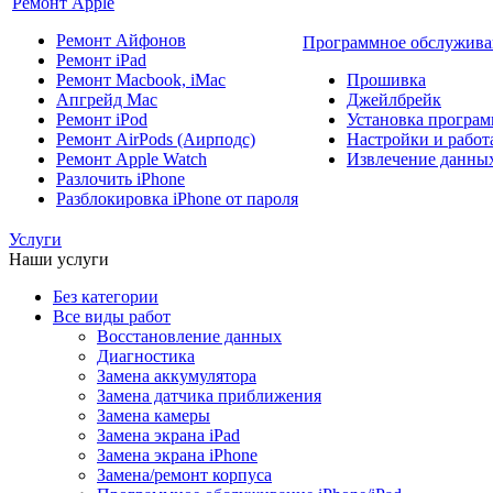
Ремонт Apple
Ремонт Айфонов
Программное обслужива
Ремонт iPad
Ремонт Macbook, iMac
Прошивка
Апгрейд Mac
Джейлбрейк
Ремонт iPod
Установка програм
Ремонт AirPods (Аирподс)
Настройки и работа
Ремонт Apple Watch
Извлечение данны
Разлочить iPhone
Разблокировка iPhone от пароля
Услуги
Наши услуги
Без категории
Все виды работ
Восстановление данных
Диагностика
Замена аккумулятора
Замена датчика приближения
Замена камеры
Замена экрана iPad
Замена экрана iPhone
Замена/ремонт корпуса