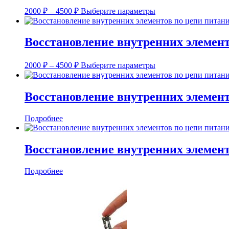
Опции
Диапазон
Этот
можно
2000
₽
–
4500
₽
Выберите параметры
цен:
товар
выбрать
имеет
на
2000 ₽
несколько
странице
–
Восстановление внутренних элемент
вариаций.
товара.
4500 ₽
Опции
Диапазон
Этот
можно
2000
₽
–
4500
₽
Выберите параметры
цен:
товар
выбрать
имеет
на
2000 ₽
несколько
странице
–
Восстановление внутренних элементо
вариаций.
товара.
4500 ₽
Опции
Подробнее
можно
выбрать
на
странице
Восстановление внутренних элемент
товара.
Подробнее