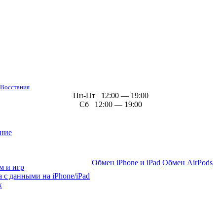
 Восстания
Пн-Пт 12:00 — 19:00
Сб 12:00 — 19:00
ние
Обмен iPhone и iPad
Обмен AirPods
м и игр
 с данными на iPhone/iPad
х