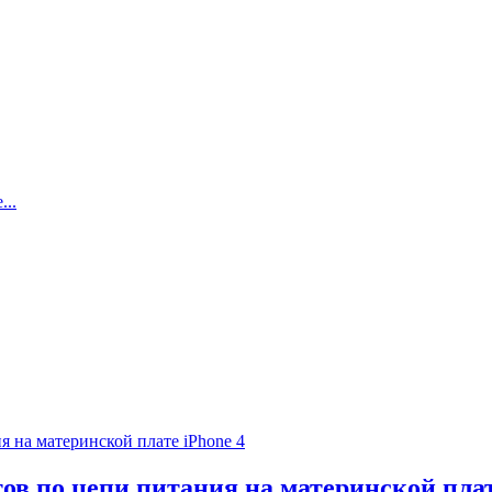
..
ов по цепи питания на материнской плат