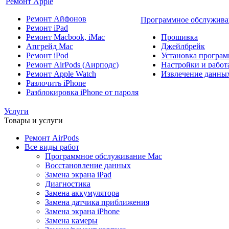
Ремонт Apple
Ремонт Айфонов
Программное обслужива
Ремонт iPad
Ремонт Macbook, iMac
Прошивка
Апгрейд Mac
Джейлбрейк
Ремонт iPod
Установка програм
Ремонт AirPods (Аирподс)
Настройки и работа
Ремонт Apple Watch
Извлечение данны
Разлочить iPhone
Разблокировка iPhone от пароля
Услуги
Товары и услуги
Ремонт AirPods
Все виды работ
Программное обслуживание Mac
Восстановление данных
Замена экрана iPad
Диагностика
Замена аккумулятора
Замена датчика приближения
Замена экрана iPhone
Замена камеры