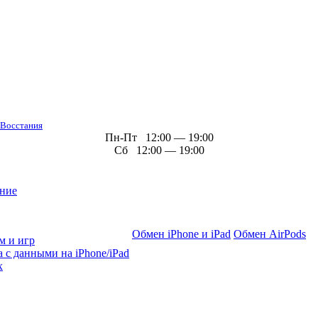
 Восстания
Пн-Пт 12:00 — 19:00
Сб 12:00 — 19:00
ние
Обмен iPhone и iPad
Обмен AirPods
м и игр
 с данными на iPhone/iPad
х