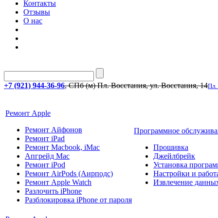
Контакты
Отзывы
О нас
+7 (921) 944-36-96
, СПб (м) Пл. Восстания, ул. Восстания, 14
Пл.
Ремонт Apple
Ремонт Айфонов
Программное обслужива
Ремонт iPad
Ремонт Macbook, iMac
Прошивка
Апгрейд Mac
Джейлбрейк
Ремонт iPod
Установка програм
Ремонт AirPods (Аирподс)
Настройки и работа
Ремонт Apple Watch
Извлечение данны
Разлочить iPhone
Разблокировка iPhone от пароля