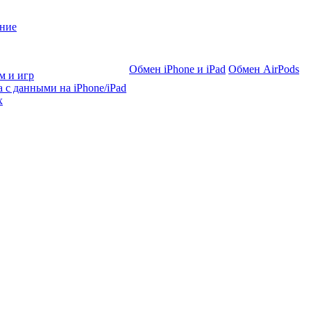
ние
Обмен iPhone и iPad
Обмен AirPods
м и игр
 с данными на iPhone/iPad
х