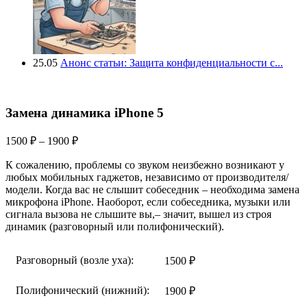
25.05
Анонс статьи: Защита конфиденциальности с...
Замена динамика iPhone 5
Диапазон
1500
₽
–
1900
₽
цен:
К сожалению, проблемы со звуком неизбежно возникают у
1500 ₽
любых мобильных гаджетов, независимо от производителя/
–
модели. Когда вас не слышит собеседник – необходима замена
1900 ₽
микрофона iPhone. Наоборот, если собеседника, музыки или
сигнала вызова не слышите вы,– значит, вышел из строя
динамик (разговорный или полифонический).
Разговорный (возле уха):
1500
₽
Полифонический (нижний):
1900
₽