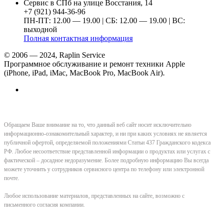
Сервис в СПб на улице Восстания, 14
+7 (921) 944-36-96
ПН-ПТ: 12.00 — 19.00 | СБ: 12.00 — 19.00 | ВС:
выходной
Полная контактная информация
© 2006 — 2024, Raplin Service
Программное обслуживание и ремонт техники Apple
(iPhone, iPad, iMac, MacBook Pro, MacBook Air).
Обращаем Ваше внимание на то, что данный веб сайт носит исключительно
информационно-ознакомительный характер, и ни при каких условиях не является
публичной офертой, определяемой положениями Статьи 437 Гражданского кодекса
РФ. Любое несоответствие представленной информации о продуктах или услугах с
фактической – досадное недоразумение. Более подробную информацию Вы всегда
можете уточнить у сотрудников сервисного центра по телефону или электронной
почте.
Любое использование материалов, представленных на сайте, возможно с
письменного согласия компании.