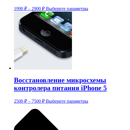
Диапазон
Этот
1990
₽
–
2900
₽
Выберите параметры
цен:
товар
имеет
1990 ₽
несколько
–
вариаций.
2900 ₽
Опции
можно
выбрать
на
странице
товара.
Восстановление микросхемы
контролера питания iPhone 5
Диапазон
Этот
2500
₽
–
7500
₽
Выберите параметры
цен:
товар
имеет
2500 ₽
несколько
–
вариаций.
7500 ₽
Опции