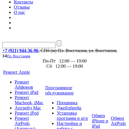
Контакты
Отзывы
О нас
+7 (921) 944-36-96
, СПб (м) Пл. Восстания, ул. Восстания,
14
Пл. Восстания
Пн-Пт 12:00 — 19:00
Сб 12:00 — 19:00
Ремонт Apple
Ремонт
Айфонов
Программное
Ремонт iPad
обслуживание
Ремонт
Macbook, iMac
Прошивка
Апгрейд Mac
Джейлбрейк
Ремонт iPod
Установка
Обмен
Ремонт
программ и игр
Обмен
iPhone и
AirPods
Настройки и
AirPods
iPad
(Аирподс)
работа с