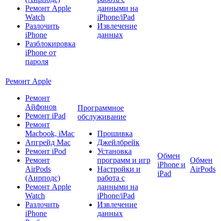
Ремонт Apple
данными на
Watch
iPhone/iPad
Разлочить
Извлечение
iPhone
данных
Разблокировка
iPhone от
пароля
Ремонт Apple
Ремонт
Айфонов
Программное
Ремонт iPad
обслуживание
Ремонт
Macbook, iMac
Прошивка
Апгрейд Mac
Джейлбрейк
Ремонт iPod
Установка
Обмен
Ремонт
программ и игр
Обмен
iPhone и
AirPods
Настройки и
AirPods
iPad
(Аирподс)
работа с
Ремонт Apple
данными на
Watch
iPhone/iPad
Разлочить
Извлечение
iPhone
данных