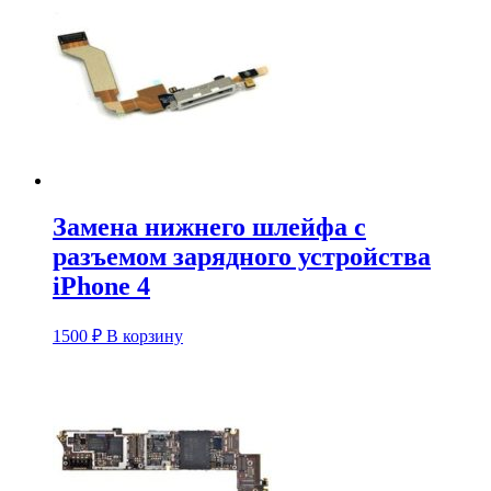
несколько
–
вариаций.
4500 ₽
Опции
можно
выбрать
на
странице
товара.
Замена нижнего шлейфа с
разъемом зарядного устройства
iPhone 4
1500
₽
В корзину