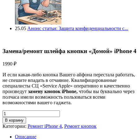
25.05
Анонс статьи: Защита конфиденциальности с...
Замена/ремонт шлейфа кнопки «Домой» iPhone 4
1990
₽
И если какая-либо кнопка Вашего айфона перестала работать,
не спешите впадать в отчаяние. Квалифицированные
специалисты СЦ «Service Apple» оперативно и качественно
произведут
замену кнопок iPhone,
чтобы вы буквально через
полчаса имели возможность пользоваться всеми
возможностями вашего гаджета.
Количество
товара
В корзину
Замена/
Категории:
Ремонт iPhone 4
,
Ремонт кнопок
ремонт
шлейфа
Описание