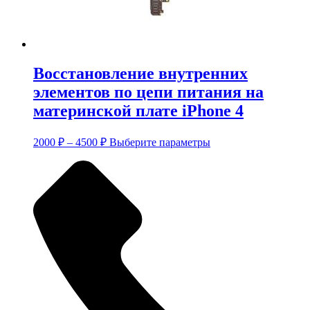
Восстановление внутренних
элементов по цепи питания на
материнской плате iPhone 4
Диапазон
Этот
2000
₽
–
4500
₽
Выберите параметры
цен:
товар
имеет
2000 ₽
несколько
–
вариаций.
4500 ₽
Опции
можно
выбрать
на
странице
товара.