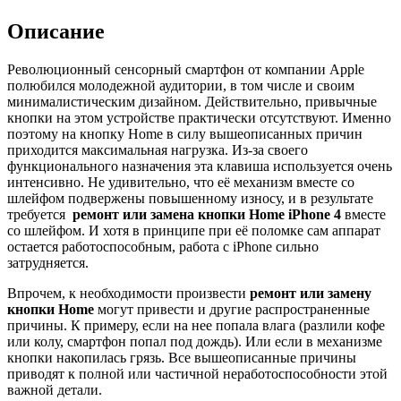
кнопки
«Домой»
Описание
iPhone
4
Революционный сенсорный смартфон от компании Apple
полюбился молодежной аудитории, в том числе и своим
минималистическим дизайном. Действительно, привычные
кнопки на этом устройстве практически отсутствуют. Именно
поэтому на кнопку Home в силу вышеописанных причин
приходится максимальная нагрузка. Из-за своего
функционального назначения эта клавиша используется очень
интенсивно. Не удивительно, что её механизм вместе со
шлейфом подвержены повышенному износу, и в результате
требуется
ремонт или замена кнопки Home iPhone 4
вместе
со шлейфом. И хотя в принципе при её поломке сам аппарат
остается работоспособным, работа с iPhone сильно
затрудняется.
Впрочем, к необходимости произвести
ремонт или замену
кнопки Home
могут привести и другие распространенные
причины. К примеру, если на нее попала влага (разлили кофе
или колу, смартфон попал под дождь). Или если в механизме
кнопки накопилась грязь. Все вышеописанные причины
приводят к полной или частичной неработоспособности этой
важной детали.