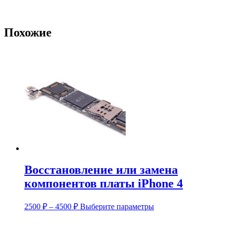
Похожие
Восстановление или замена
компонентов платы iPhone 4
Диапазон
Этот
2500
₽
–
4500
₽
Выберите параметры
цен:
товар
имеет
2500 ₽