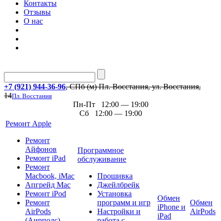
Контакты
Отзывы
О нас
+7 (921) 944-36-96
, СПб (м) Пл. Восстания, ул. Восстания,
14
Пл. Восстания
Пн-Пт 12:00 — 19:00
Сб 12:00 — 19:00
Ремонт Apple
Ремонт
Айфонов
Программное
Ремонт iPad
обслуживание
Ремонт
Macbook, iMac
Прошивка
Апгрейд Mac
Джейлбрейк
Ремонт iPod
Установка
Обмен
Ремонт
программ и игр
Обмен
iPhone и
AirPods
Настройки и
AirPods
iPad
(Аирподс)
работа с