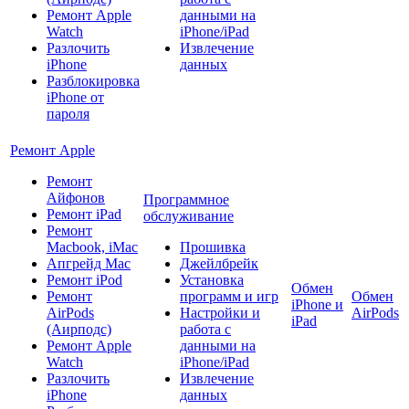
Ремонт Apple
данными на
Watch
iPhone/iPad
Разлочить
Извлечение
iPhone
данных
Разблокировка
iPhone от
пароля
Ремонт Apple
Ремонт
Айфонов
Программное
Ремонт iPad
обслуживание
Ремонт
Macbook, iMac
Прошивка
Апгрейд Mac
Джейлбрейк
Ремонт iPod
Установка
Обмен
Ремонт
программ и игр
Обмен
iPhone и
AirPods
Настройки и
AirPods
iPad
(Аирподс)
работа с
Ремонт Apple
данными на
Watch
iPhone/iPad
Разлочить
Извлечение
iPhone
данных