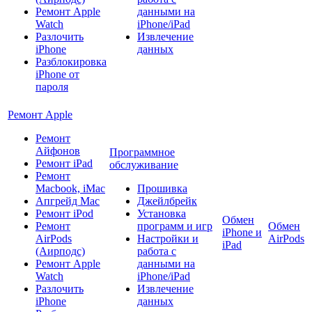
Ремонт Apple
данными на
Watch
iPhone/iPad
Разлочить
Извлечение
iPhone
данных
Разблокировка
iPhone от
пароля
Ремонт Apple
Ремонт
Айфонов
Программное
Ремонт iPad
обслуживание
Ремонт
Macbook, iMac
Прошивка
Апгрейд Mac
Джейлбрейк
Ремонт iPod
Установка
Обмен
Ремонт
программ и игр
Обмен
iPhone и
AirPods
Настройки и
AirPods
iPad
(Аирподс)
работа с
Ремонт Apple
данными на
Watch
iPhone/iPad
Разлочить
Извлечение
iPhone
данных