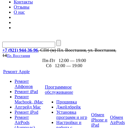
Контакты
Отзывы
О нас
+7 (921) 944-36-96
, СПб (м) Пл. Восстания, ул. Восстания,
14
Пл. Восстания
Пн-Пт 12:00 — 19:00
Сб 12:00 — 19:00
Ремонт Apple
Ремонт
Айфонов
Программное
Ремонт iPad
обслуживание
Ремонт
Macbook, iMac
Прошивка
Апгрейд Mac
Джейлбрейк
Ремонт iPod
Установка
Обмен
Ремонт
программ и игр
Обмен
iPhone и
AirPods
Настройки и
AirPods
iPad
(Аирподс)
работа с