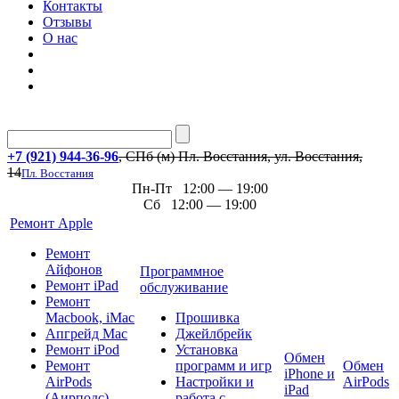
Контакты
Отзывы
О нас
+7 (921) 944-36-96
, СПб (м) Пл. Восстания, ул. Восстания,
14
Пл. Восстания
Пн-Пт 12:00 — 19:00
Сб 12:00 — 19:00
Ремонт Apple
Ремонт
Айфонов
Программное
Ремонт iPad
обслуживание
Ремонт
Macbook, iMac
Прошивка
Апгрейд Mac
Джейлбрейк
Ремонт iPod
Установка
Обмен
Ремонт
программ и игр
Обмен
iPhone и
AirPods
Настройки и
AirPods
iPad
(Аирподс)
работа с