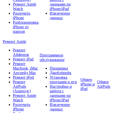
Ремонт Apple
данными на
Watch
iPhone/iPad
Разлочить
Извлечение
iPhone
данных
Разблокировка
iPhone от
пароля
Ремонт Apple
Ремонт
Айфонов
Программное
Ремонт iPad
обслуживание
Ремонт
Macbook, iMac
Прошивка
Апгрейд Mac
Джейлбрейк
Ремонт iPod
Установка
Обмен
Ремонт
программ и игр
Обмен
iPhone и
AirPods
Настройки и
AirPods
iPad
(Аирподс)
работа с
Ремонт Apple
данными на
Watch
iPhone/iPad
Разлочить
Извлечение
iPhone
данных