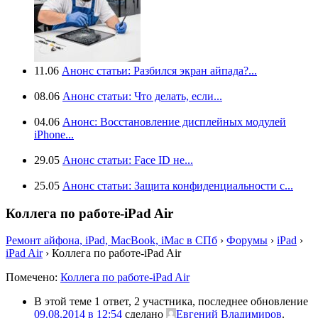
11.06
Анонс статьи: Разбился экран айпада?...
08.06
Анонс статьи: Что делать, если...
04.06
Анонс: Восстановление дисплейных модулей
iPhone...
29.05
Анонс статьи: Face ID не...
25.05
Анонс статьи: Защита конфиденциальности с...
Коллега по работе-iPad Air
Ремонт айфона, iPad, MacBook, iMac в СПб
›
Форумы
›
iPad
›
iPad Air
›
Коллега по работе-iPad Air
Помечено:
Коллега по работе-iPad Air
В этой теме 1 ответ, 2 участника, последнее обновление
09.08.2014 в 12:54
сделано
Евгений Владимиров
.