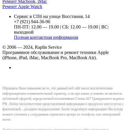
Ремонт Macbook, iMac
Ремонт Apple Watch
Сервис в СПб на улице Восстания, 14
+7 (921) 944-36-96
ПН-ПТ: 12.00 — 19.00 | СБ: 12.00 — 19.00 | ВС:
выходной
Полная контактная информация
© 2006 — 2024, Raplin Service
Программное обслуживание и ремонт техники Apple
(iPhone, iPad, iMac, MacBook Pro, MacBook Air).
Обращаем Ваше внимание на то, что данный веб сайт носит исключительно
информационно-ознакомительный характер, и ни при каких условиях не является
публичной офертой, определяемой положениями Статьи 437 Гражданского кодекса
РФ. Любое несоответствие представленной информации о продуктах или услугах с
фактической – досадное недоразумение. Более подробную информацию Вы всегда
можете уточнить у сотрудников сервисного центра по телефону или электронной
почте.