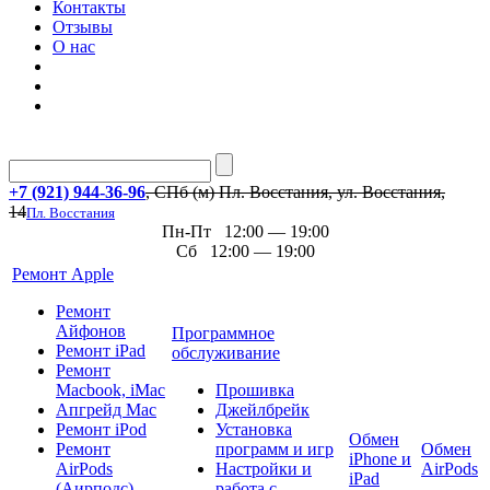
Контакты
Отзывы
О нас
+7 (921) 944-36-96
, СПб (м) Пл. Восстания, ул. Восстания,
14
Пл. Восстания
Пн-Пт 12:00 — 19:00
Сб 12:00 — 19:00
Ремонт Apple
Ремонт
Айфонов
Программное
Ремонт iPad
обслуживание
Ремонт
Macbook, iMac
Прошивка
Апгрейд Mac
Джейлбрейк
Ремонт iPod
Установка
Обмен
Ремонт
программ и игр
Обмен
iPhone и
AirPods
Настройки и
AirPods
iPad
(Аирподс)
работа с