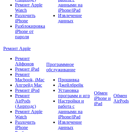
Ремонт Apple
данными на
Watch
iPhone/iPad
Разлочить
Извлечение
iPhone
данных
Разблокировка
iPhone от
пароля
Ремонт Apple
Ремонт
Айфонов
Программное
Ремонт iPad
обслуживание
Ремонт
Macbook, iMac
Прошивка
Апгрейд Mac
Джейлбрейк
Ремонт iPod
Установка
Обмен
Ремонт
программ и игр
Обмен
iPhone и
AirPods
Настройки и
AirPods
iPad
(Аирподс)
работа с
Ремонт Apple
данными на
Watch
iPhone/iPad
Разлочить
Извлечение
iPhone
данных