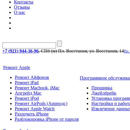
Контакты
Отзывы
О нас
+7 (921) 944-36-96
, СПб (м) Пл. Восстания, ул. Восстания, 14
Пл.
Ремонт Apple
Ремонт Айфонов
Программное обслужива
Ремонт iPad
Ремонт Macbook, iMac
Прошивка
Апгрейд Mac
Джейлбрейк
Ремонт iPod
Установка програм
Ремонт AirPods (Аирподс)
Настройки и работа
Ремонт Apple Watch
Извлечение данны
Разлочить iPhone
Разблокировка iPhone от пароля