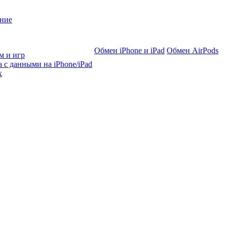
ние
Обмен iPhone и iPad
Обмен AirPods
м и игр
 с данными на iPhone/iPad
х