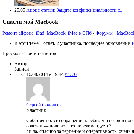
25.05
Анонс статьи: Защита конфиденциальности с...
Спасли мой Macbook
Ремонт айфона, iPad, MacBook, iMac в СПб
›
Форумы
›
MacBook
В этой теме 1 ответ, 2 участника, последнее обновление
1
Просмотр 1 ветки ответов
Автор
Записи
16.08.2014 в 19:44
#7776
Сергей Соловьев
Участник
Собственно, это обращение к ребятам из сервисного
советам — поверю. Что порекомендуете?
*и да, спасибо за терпение и оперативность, очень 