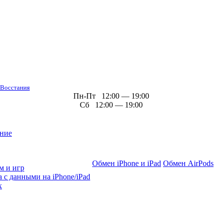
 Восстания
Пн-Пт 12:00 — 19:00
Сб 12:00 — 19:00
ние
Обмен iPhone и iPad
Обмен AirPods
м и игр
 с данными на iPhone/iPad
х