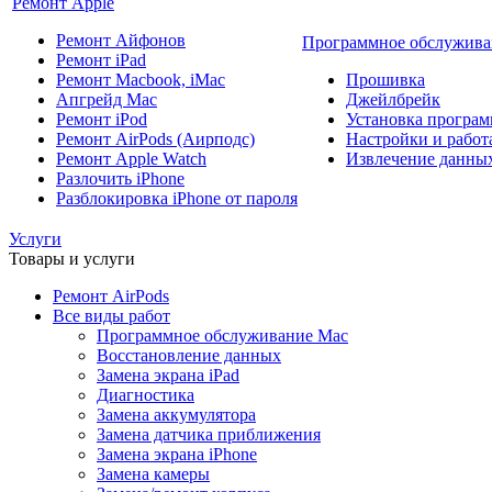
Ремонт Apple
Ремонт Айфонов
Программное обслужива
Ремонт iPad
Ремонт Macbook, iMac
Прошивка
Апгрейд Mac
Джейлбрейк
Ремонт iPod
Установка програм
Ремонт AirPods (Аирподс)
Настройки и работа
Ремонт Apple Watch
Извлечение данны
Разлочить iPhone
Разблокировка iPhone от пароля
Услуги
Товары и услуги
Ремонт AirPods
Все виды работ
Программное обслуживание Mac
Восстановление данных
Замена экрана iPad
Диагностика
Замена аккумулятора
Замена датчика приближения
Замена экрана iPhone
Замена камеры