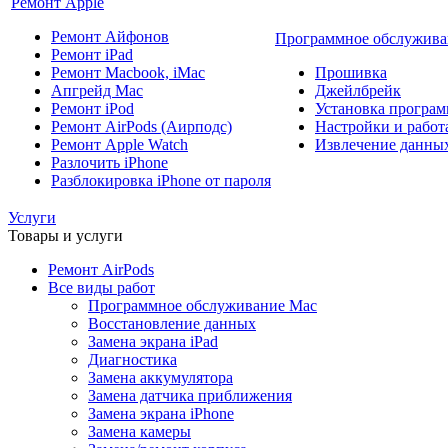
Ремонт Apple
Ремонт Айфонов
Программное обслужива
Ремонт iPad
Ремонт Macbook, iMac
Прошивка
Апгрейд Mac
Джейлбрейк
Ремонт iPod
Установка програм
Ремонт AirPods (Аирподс)
Настройки и работа
Ремонт Apple Watch
Извлечение данны
Разлочить iPhone
Разблокировка iPhone от пароля
Услуги
Товары и услуги
Ремонт AirPods
Все виды работ
Программное обслуживание Mac
Восстановление данных
Замена экрана iPad
Диагностика
Замена аккумулятора
Замена датчика приближения
Замена экрана iPhone
Замена камеры