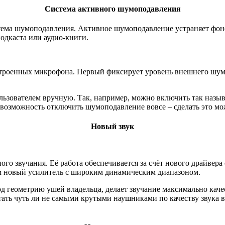
Система активного шумоподавления
тема шумоподавления. Активное шумоподавление устраняет фоно
одкаста или аудио-книги.
троенных микрофона. Первый фиксирует уровень внешнего шума,
льзователем вручную. Так, например, можно включить так назы
озможность отключить шумоподавление вовсе – сделать это можн
Новый звук
ного звучания. Её работа обеспечивается за счёт нового драйве
ом новый усилитель с широким динамическим диапазоном.
 геометрию ушей владельца, делает звучание максимально каче
стать чуть ли не самыми крутыми наушниками по качеству звука 