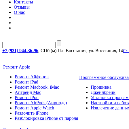
Контакты
Отзывы
О нас
+7 (921) 944-36-96
, СПб (м) Пл. Восстания, ул. Восстания, 14
Пл.
Ремонт Apple
Ремонт Айфонов
Программное обслужива
Ремонт iPad
Ремонт Macbook, iMac
Прошивка
Апгрейд Mac
Джейлбрейк
Ремонт iPod
Установка програм
Ремонт AirPods (Аирподс)
Настройки и работа
Ремонт Apple Watch
Извлечение данны
Разлочить iPhone
Разблокировка iPhone от пароля