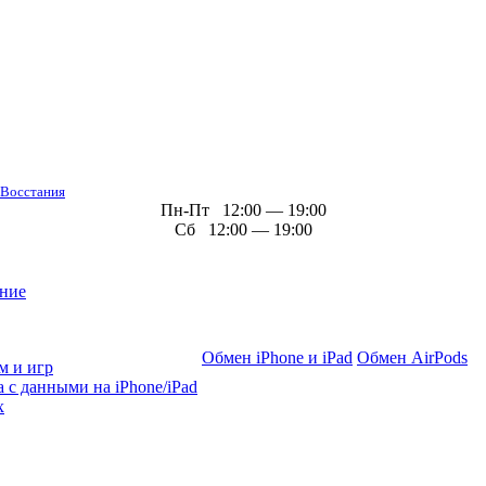
 Восстания
Пн-Пт 12:00 — 19:00
Сб 12:00 — 19:00
ние
Обмен iPhone и iPad
Обмен AirPods
м и игр
 с данными на iPhone/iPad
х