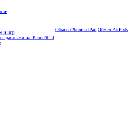
ние
Обмен iPhone и iPad
Обмен AirPods
м и игр
 с данными на iPhone/iPad
х