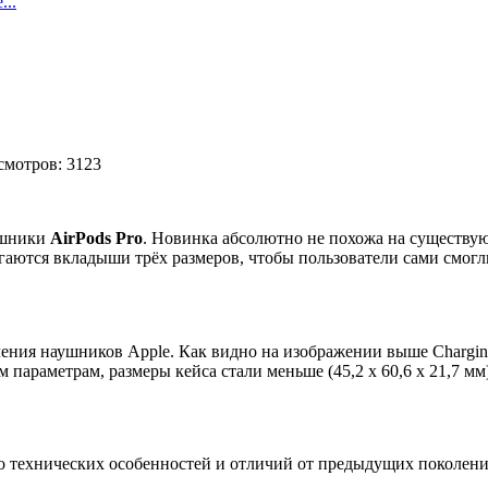
..
осмотров: 3123
ушники
AirPods Pro
. Новинка абсолютно не похожа на существу
тся вкладыши трёх размеров, чтобы пользователи сами смогли 
ния наушников Apple. Как видно на изображении выше Charging 
параметрам, размеры кейса стали меньше (45,2 х 60,6 х 21,7 мм)
во технических особенностей и отличий от предыдущих поколен