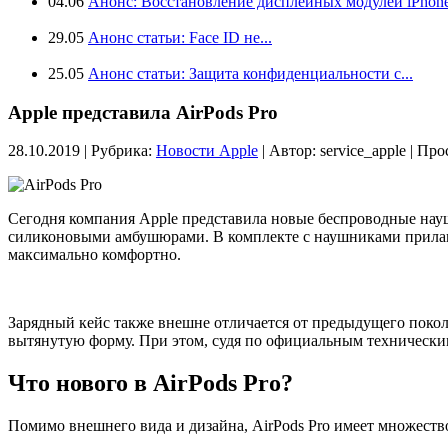
04.06
Анонс: Восстановление дисплейных модулей iPhone.
29.05
Анонс статьи: Face ID не...
25.05
Анонс статьи: Защита конфиденциальности с...
Apple представила AirPods Pro
28.10.2019 | Рубрика:
Новости Apple
| Автор:
service_apple | Пр
Сегодня компания Apple представила новые беспроводные на
силиконовыми амбушюрами. В комплекте с наушниками прилагаю
максимально комфортно.
Зарядный кейс также внешне отличается от предыдущего поколе
вытянутую форму. При этом, судя по официальным техническим 
Что нового в AirPods Pro?
Помимо внешнего вида и дизайна, AirPods Pro имеет множест