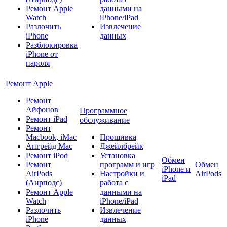
Ремонт Apple
данными на
Watch
iPhone/iPad
Разлочить
Извлечение
iPhone
данных
Разблокировка
iPhone от
пароля
Ремонт Apple
Ремонт
Айфонов
Программное
Ремонт iPad
обслуживание
Ремонт
Macbook, iMac
Прошивка
Апгрейд Mac
Джейлбрейк
Ремонт iPod
Установка
Обмен
Ремонт
программ и игр
Обмен
iPhone и
AirPods
Настройки и
AirPods
iPad
(Аирподс)
работа с
Ремонт Apple
данными на
Watch
iPhone/iPad
Разлочить
Извлечение
iPhone
данных