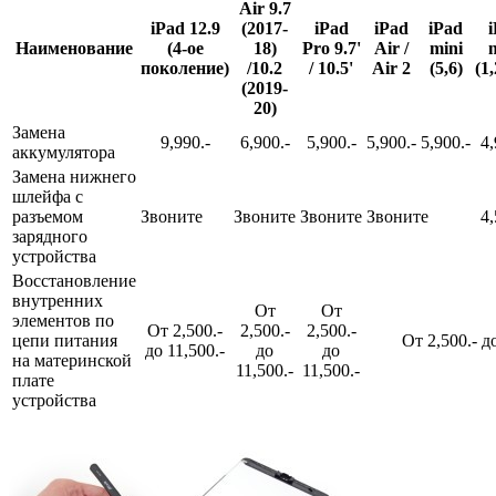
Air 9.7
iPad 12.9
(2017-
iPad
iPad
iPad
Наименование
(4-ое
18)
Pro 9.7'
Air /
mini
поколение)
/10.2
/ 10.5'
Air 2
(5,6)
(1,
(2019-
20)
Замена
9,990.-
6,900.-
5,900.-
5,900.-
5,900.-
4,
аккумулятора
Замена нижнего
шлейфа с
разъемом
Звоните
Звоните
Звоните
Звоните
4,
зарядного
устройства
Восстановление
внутренних
От
От
элементов по
От 2,500.-
2,500.-
2,500.-
цепи питания
От 2,500.- до
до 11,500.-
до
до
на материнской
11,500.-
11,500.-
плате
устройства