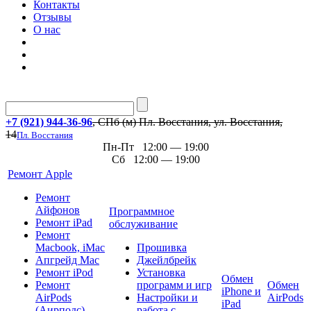
Контакты
Отзывы
О нас
+7 (921) 944-36-96
, СПб (м) Пл. Восстания, ул. Восстания,
14
Пл. Восстания
Пн-Пт 12:00 — 19:00
Сб 12:00 — 19:00
Ремонт Apple
Ремонт
Айфонов
Программное
Ремонт iPad
обслуживание
Ремонт
Macbook, iMac
Прошивка
Апгрейд Mac
Джейлбрейк
Ремонт iPod
Установка
Обмен
Ремонт
программ и игр
Обмен
iPhone и
AirPods
Настройки и
AirPods
iPad
(Аирподс)
работа с