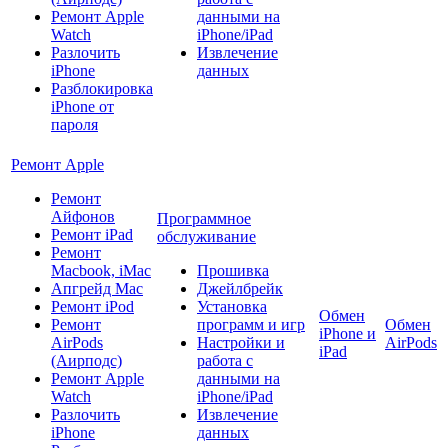
Ремонт Apple
данными на
Watch
iPhone/iPad
Разлочить
Извлечение
iPhone
данных
Разблокировка
iPhone от
пароля
Ремонт Apple
Ремонт
Айфонов
Программное
Ремонт iPad
обслуживание
Ремонт
Macbook, iMac
Прошивка
Апгрейд Mac
Джейлбрейк
Ремонт iPod
Установка
Обмен
Ремонт
программ и игр
Обмен
iPhone и
AirPods
Настройки и
AirPods
iPad
(Аирподс)
работа с
Ремонт Apple
данными на
Watch
iPhone/iPad
Разлочить
Извлечение
iPhone
данных