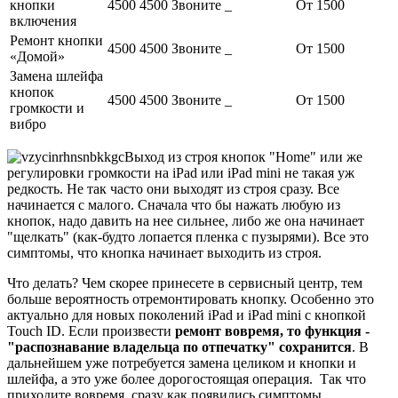
кнопки
4500
4500
Звоните
_
От 1500
включения
Ремонт кнопки
4500
4500
Звоните
_
От 1500
«Домой»
Замена шлейфа
кнопок
4500
4500
Звоните
_
От 1500
громкости и
вибро
Выход из строя кнопок "Home" или же
регулировки громкости на iPad или iPad mini не такая уж
редкость. Не так часто они выходят из строя сразу. Все
начинается с малого. Сначала что бы нажать любую из
кнопок, надо давить на нее сильнее, либо же она начинает
"щелкать" (как-будто лопается пленка с пузырями). Все это
симптомы, что кнопка начинает выходить из строя.
Что делать? Чем скорее принесете в сервисный центр, тем
больше вероятность отремонтировать кнопку. Особенно это
актуально для новых поколений iPad и iPad mini с кнопкой
Touch ID. Если произвести
ремонт вовремя, то функция -
"распознавание владельца по отпечатку" сохранится
. В
дальнейшем уже потребуется замена целиком и кнопки и
шлейфа, а это уже более дорогостоящая операция. Так что
приходите вовремя, сразу как появились симптомы.