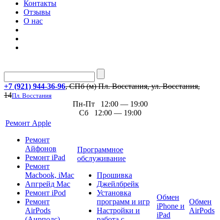
Контакты
Отзывы
О нас
+7 (921) 944-36-96
, СПб (м) Пл. Восстания, ул. Восстания,
14
Пл. Восстания
Пн-Пт 12:00 — 19:00
Сб 12:00 — 19:00
Ремонт Apple
Ремонт
Айфонов
Программное
Ремонт iPad
обслуживание
Ремонт
Macbook, iMac
Прошивка
Апгрейд Mac
Джейлбрейк
Ремонт iPod
Установка
Обмен
Ремонт
программ и игр
Обмен
iPhone и
AirPods
Настройки и
AirPods
iPad
(Аирподс)
работа с