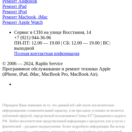
Ремонт Айфонов
Ремонт iPad
Ремонт iPod
Ремонт Macbook, iMac
Ремонт Apple Watch
Сервис в СПб на улице Восстания, 14
+7 (921) 944-36-96
ПН-ПТ: 12.00 — 19.00 | СБ: 12.00 — 19.00 | ВС:
выходной
Полная контактная информация
© 2006 — 2024, Raplin Service
Программное обслуживание и ремонт техники Apple
(iPhone, iPad, iMac, MacBook Pro, MacBook Air).
Обращаем Ваше внимание на то, что данный веб сайт носит исключительно
информационно-ознакомительный характер, и ни при каких условиях не является
публичной офертой, определяемой положениями Статьи 437 Гражданского кодекса
РФ. Любое несоответствие представленной информации о продуктах или услугах с
фактической – досадное недоразумение. Более подробную информацию Вы всегда
можете уточнить у сотрудников сервисного центра по телефону или электронной