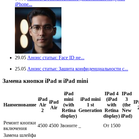
iPhone...
29.05
Анонс статьи: Face ID не...
25.05
Анонс статьи: Защита конфиденциальности с...
Замена кнопки iPad и iPad mini
iPad
IPad 4
IPad
iPad
mini
iPad mini
(iPad
3
iPad
IP
Наименование
Air
(with
1 st
with
(the
Air
2
Retina
Generation
Retina
New
display)
display)
iPad)
Ремонт кнопки
4500
4500
Звоните
_
От 1500
включения
Замена шлейфа